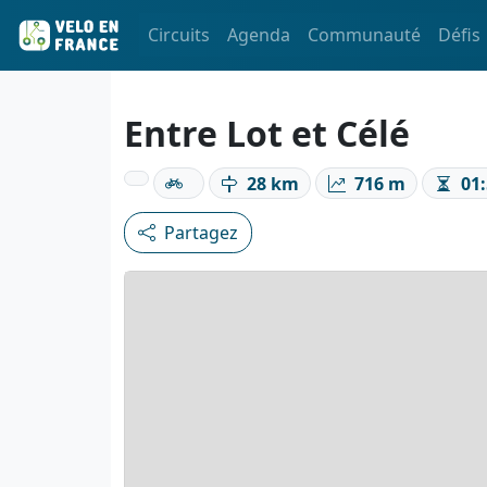
Circuits
Agenda
Communauté
Défis
Entre Lot et Célé
28 km
716 m
01:
Partagez