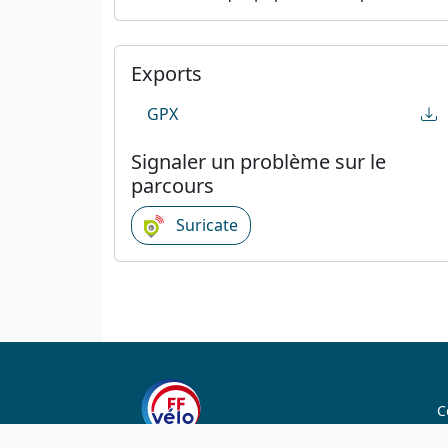
Exports
GPX
Signaler un problème sur le
parcours
Suricate
C
C