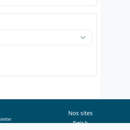
Nos sites
letter
ffvelo.fr
boutique.ffvelo.fr