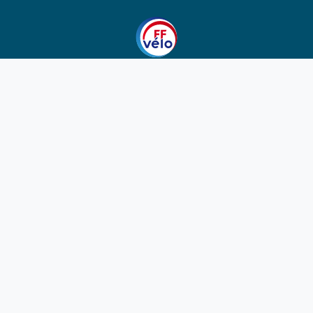
1923-2026
© Fédération française de cyclotourisme
Liens utiles
Cotation des circuits
Chercher sur le site
Nous contacter
Mentions légales
Plan du site
Nous suivre
S'abonner à la newsletter
Facebook
Twitter