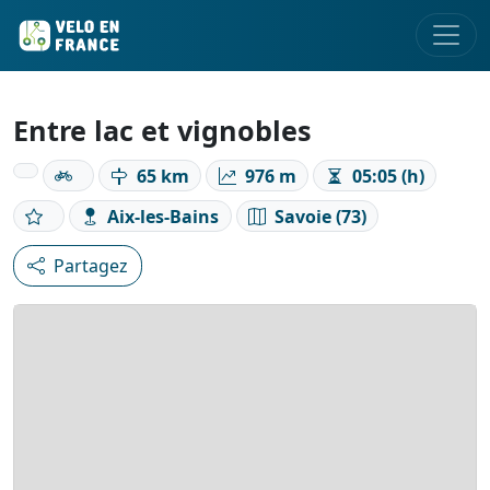
Entre lac et vignobles
65 km
976 m
05:05 (h)
Aix-les-Bains
Savoie (73)
Partagez