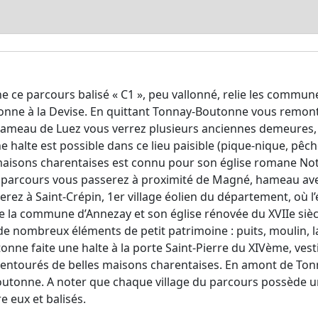
e ce parcours balisé « C1 », peu vallonné, relie les commu
ne à la Devise. En quittant Tonnay-Boutonne vous remonte
hameau de Luez vous verrez plusieurs anciennes demeures, 
ne halte est possible dans ce lieu paisible (pique-nique, pêch
 maisons charentaises est connu pour son église romane Notr
parcours vous passerez à proximité de Magné, hameau avec 
riverez à Saint-Crépin, 1er village éolien du département, où 
re la commune d’Annezay et son église rénovée du XVIIe siècl
 nombreux éléments de petit patrimoine : puits, moulin, lav
nne faite une halte à la porte Saint-Pierre du XIVème, vestig
t entourés de belles maisons charentaises. En amont de Ton
outonne. A noter que chaque village du parcours possède un
e eux et balisés.