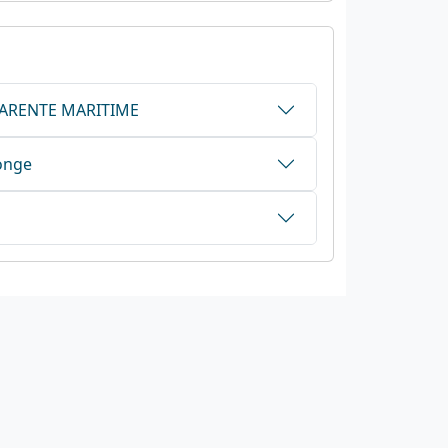
CHARENTE MARITIME
onge
Nos sites
letter
ffvelo.fr
boutique.ffvelo.fr