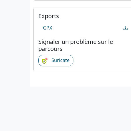
Exports
GPX
Signaler un problème sur le
parcours
Suricate
C
C