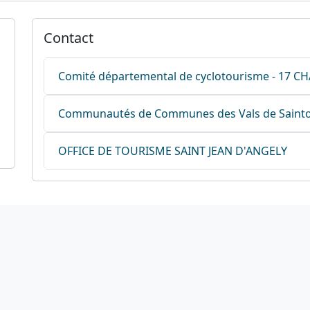
Contact
Comité départemental de cyclotourisme - 17 
Communautés de Communes des Vals de Saint
OFFICE DE TOURISME SAINT JEAN D'ANGELY
Liens utiles
Nous suivre
otation des circuits
S'abonner à la news
hercher sur le site
Facebook