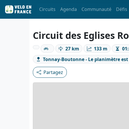
Circuits
Agenda
Communauté
Défis
Circuit des Eglises 
27 km
133 m
01:
Tonnay-Boutonne - Le planimètre est 
Partagez