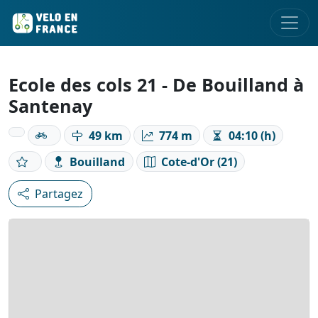
Ecole des cols 21 - De Bouilland à
Santenay
49 km
774 m
04:10 (h)
Bouilland
Cote-d'Or (21)
Partagez