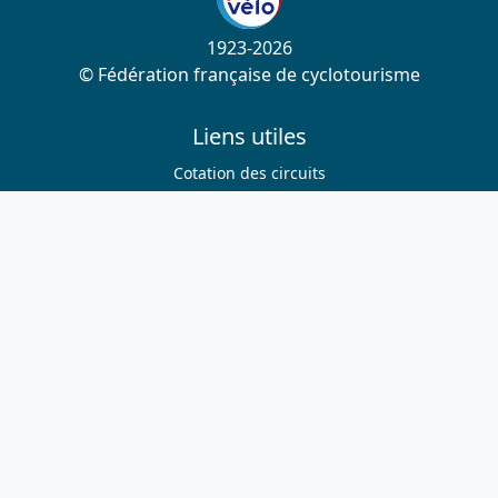
1923-2026
© Fédération française de cyclotourisme
Liens utiles
Cotation des circuits
Chercher sur le site
Nous contacter
Mentions légales
Plan du site
Nous suivre
S'abonner à la newsletter
Facebook
Twitter
Instagram
Youtube