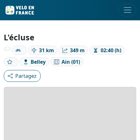
L'écluse
31 km
349 m
02:40 (h)
Belley
Ain (01)
Partagez