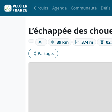
Circuits
Agenda
Communauté
Défis
L’échappée des chou
39 km
374 m
02:
Partagez