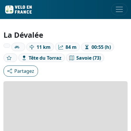
La Dévalée
11 km
84 m
00:55 (h)
Tête du Torraz
Savoie (73)
Partagez