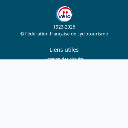
1923-2026
© Fédération française de cyclotourisme
Liens utiles
Cotation des circuits
Chercher sur le site
Nous contacter
Mentions légales
Plan du site
Nous suivre
S'abonner à la newsletter
Facebook
Twitter
Instagram