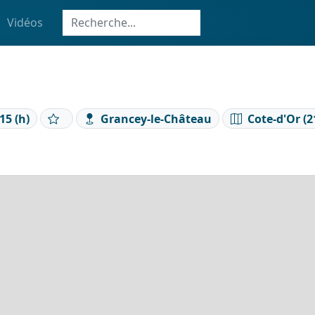
Vidéos
15 (h)
Grancey-le-Château
Cote-d'Or (2