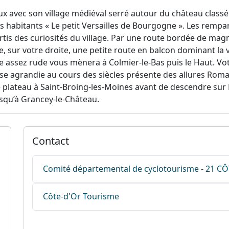
x avec son village médiéval serré autour du château class
 habitants « Le petit Versailles de Bourgogne ». Les rempar
 partis des curiosités du village. Par une route bordée de magn
e, sur votre droite, une petite route en balcon dominant la 
assez rude vous mènera à Colmier-le-Bas puis le Haut. Votr
lise agrandie au cours des siècles présente des allures Rom
 plateau à Saint-Broing-les-Moines avant de descendre sur 
usqu’à Grancey-le-Château.
Contact
Comité départemental de cyclotourisme - 21 C
Côte-d'Or Tourisme