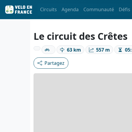
Circuits
Agenda
Communauté
Défis
Le circuit des Crêtes
63 km
557 m
05:
Partagez