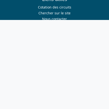
Cotation des circuits
Chercher sur le site
Nous contacter
Mentions légales
Plan du site
Nous suivre
S'abonner à la newsletter
Facebook
Twitter
Instagram
Youtube
Nos sites
ffvelo.fr
boutique.ffvelo.fr
cyclotourisme-mag.com
ensembleavelo.ffvelo.fr