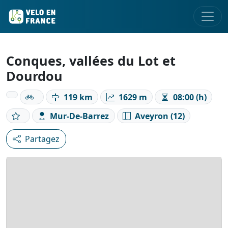
Conques, vallées du Lot et
Dourdou
119 km
1629 m
08:00 (h)
Mur-De-Barrez
Aveyron (12)
Partagez