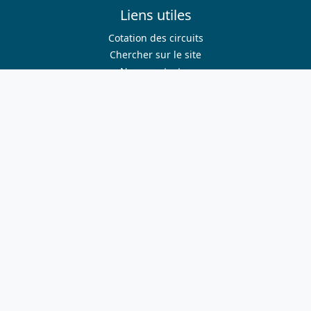
Liens utiles
Cotation des circuits
Chercher sur le site
Nous contacter
Mentions légales
Plan du site
Nous suivre
S'abonner à la newsletter
Facebook
Twitter
Instagram
Youtube
Nos sites
ffvelo.fr
boutique.ffvelo.fr
cyclotourisme-mag.com