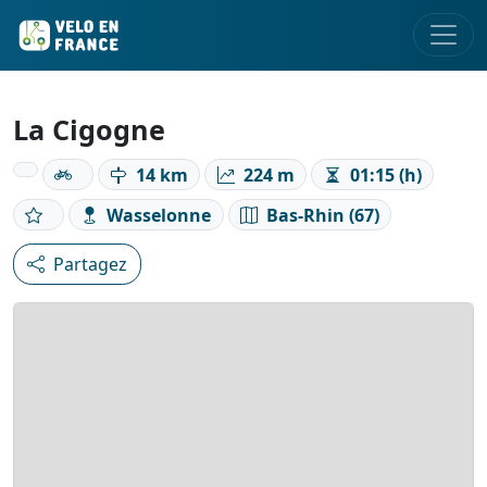
La Cigogne
14 km
224 m
01:15 (h)
Wasselonne
Bas-Rhin (67)
Partagez