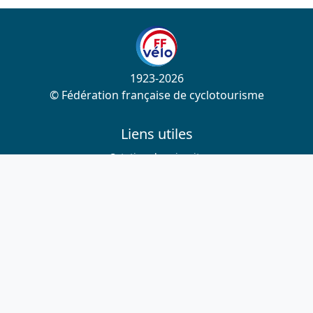
1923-2026
© Fédération française de cyclotourisme
Liens utiles
Cotation des circuits
Chercher sur le site
Nous contacter
Mentions légales
Plan du site
Nous suivre
S'abonner à la newsletter
Facebook
Twitter