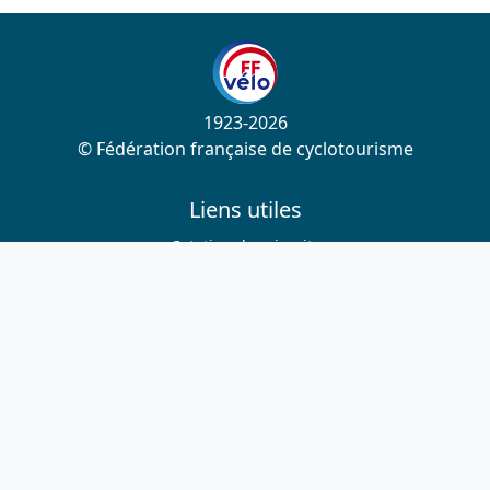
1923-2026
© Fédération française de cyclotourisme
Liens utiles
Cotation des circuits
Chercher sur le site
Nous contacter
Mentions légales
Plan du site
Nous suivre
S'abonner à la newsletter
Facebook
Twitter