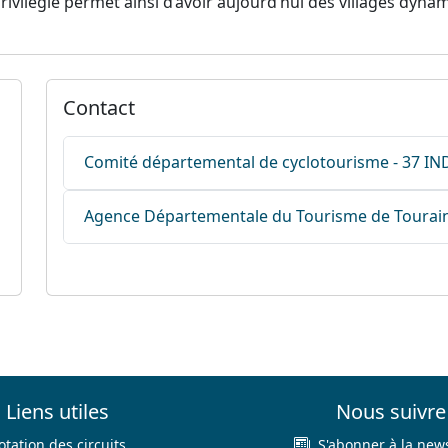
privilégié permet ainsi d’avoir aujourd’hui des villages d
Contact
Comité départemental de cyclotourisme - 37 IN
Agence Départementale du Tourisme de Tourai
Liens utiles
Nous suivre
otation des circuits
S'abonner à la news