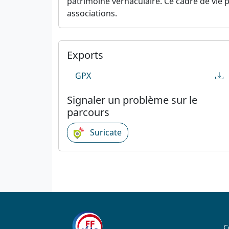
patrimoine vernaculaire. Ce cadre de vie 
associations.
Exports
GPX
Signaler un problème sur le
parcours
Suricate
C