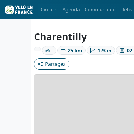
Circuits
Agenda
Communauté
Défis
Charentilly
25 km
123 m
02:
Partagez