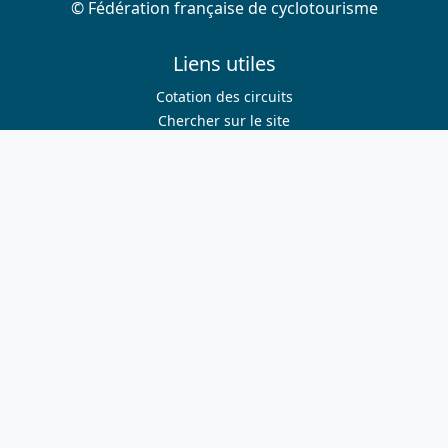
© Fédération française de cyclotourisme
Liens utiles
Cotation des circuits
Chercher sur le site
Nous contacter
Mentions légales
Plan du site
Nous suivre
S'abonner à la newsletter
Facebook
Twitter
Instagram
Youtube
Nos sites
ffvelo.fr