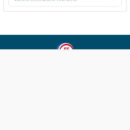
1923-2026
© Fédération française de cyclotourisme
Liens utiles
Cotation des circuits
Chercher sur le site
Nous contacter
Mentions légales
Plan du site