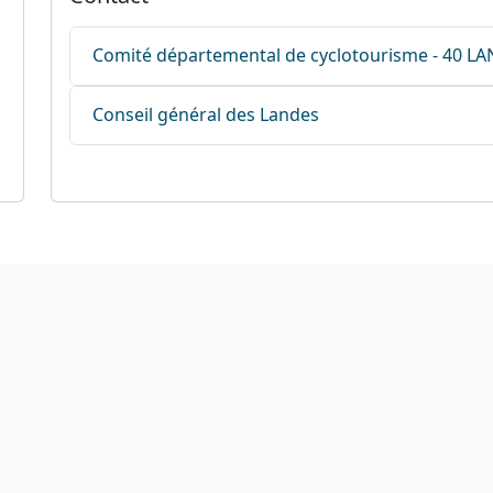
Comité départemental de cyclotourisme - 40 L
Conseil général des Landes
Liens utiles
Nous suivre
otation des circuits
S'abonner à la news
hercher sur le site
Facebook
Nous contacter
Twitter
Mentions légales
Instagram
Plan du site
Youtube