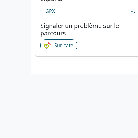
GPX
Signaler un problème sur le
parcours
Suricate
C
C
1923-2026
© Fédération française de cyclotourisme