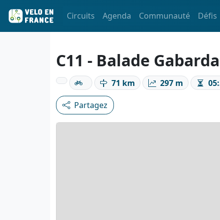
Circuits
Agenda
Communauté
Défis
C11 - Balade Gabard
71 km
297 m
05:
Partagez