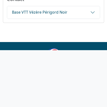
Base VTT Vézère Périgord Noir
1923-2026
© Fédération française de cyclotourisme
Liens utiles
Cotation des circuits
Chercher sur le site
Nous contacter