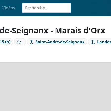
Vidéos
de-Seignanx - Marais d'Orx
15 (h)
Saint-André-de-Seignanx
Landes