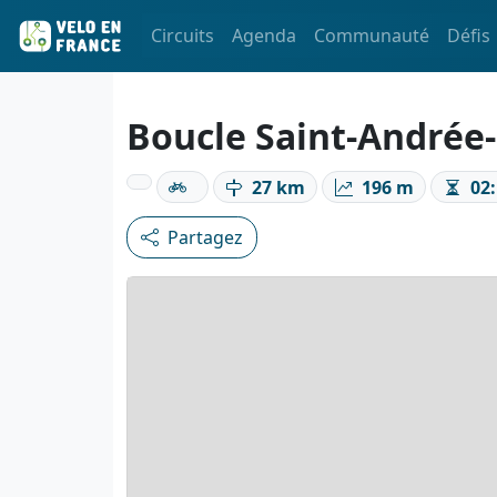
Circuits
Agenda
Communauté
Défis
Boucle Saint-Andrée-
27 km
196 m
02:
Partagez