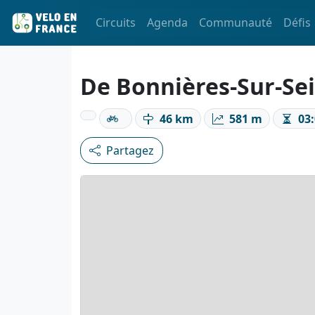
Circuits
Agenda
Communauté
Défis
De Bonnières-Sur-Sei
46 km
581 m
03:
Partagez