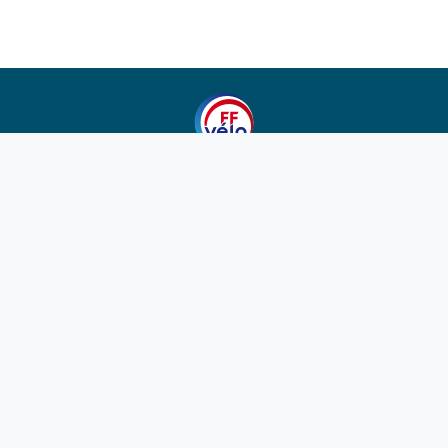
1923-2026
© Fédération française de cyclotourisme
Liens utiles
Cotation des circuits
Chercher sur le site
Nous contacter
Mentions légales
Plan du site
Nous suivre