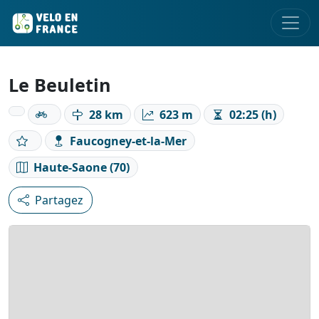
Le Beuletin
28 km
623 m
02:25 (h)
Faucogney-et-la-Mer
Haute-Saone (70)
Partagez