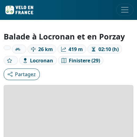
Balade à Locronan et en Porzay
26 km
419 m
02:10 (h)
Locronan
Finistere (29)
Partagez