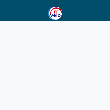
1923-2026
© Fédération française de cyclotourisme
Liens utiles
Cotation des circuits
Chercher sur le site
Nous contacter
Mentions légales
Plan du site
Nous suivre
S'abonner à la newsletter
Facebook
Twitter