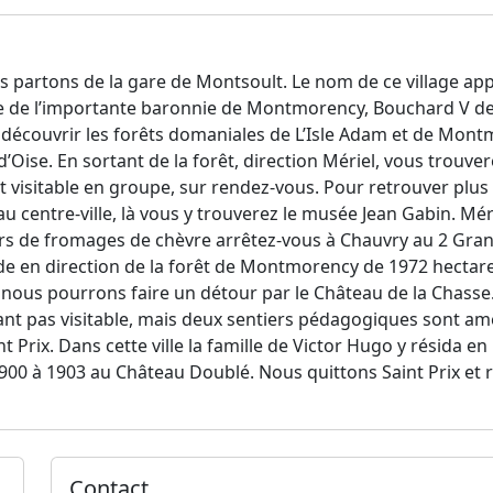
 partons de la gare de Montsoult. Le nom de ce village app
artie de l’importante baronnie de Montmorency, Bouchard V 
découvrir les forêts domaniales de L’Isle Adam et de Montm
Oise. En sortant de la forêt, direction Mériel, vous trouver
t visitable en groupe, sur rendez-vous. Pour retrouver plu
centre-ville, là vous y trouverez le musée Jean Gabin. Mériel
rs de fromages de chèvre arrêtez-vous à Chauvry au 2 Grand
e en direction de la forêt de Montmorency de 1972 hectares
ous pourrons faire un détour par le Château de la Chasse. D
ant pas visitable, mais deux sentiers pédagogiques sont a
 Prix. Dans cette ville la famille de Victor Hugo y résida en
0 à 1903 au Château Doublé. Nous quittons Saint Prix et 
Contact