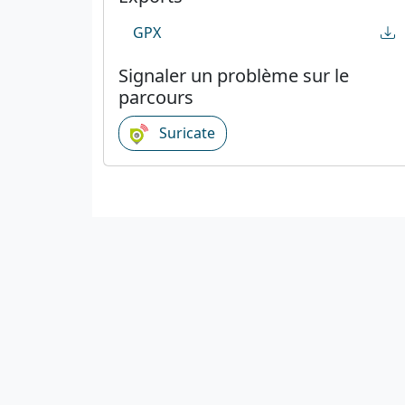
GPX
Signaler un problème sur le
parcours
Suricate
C
C
1923-2026
© Fédération française de cyclotourisme