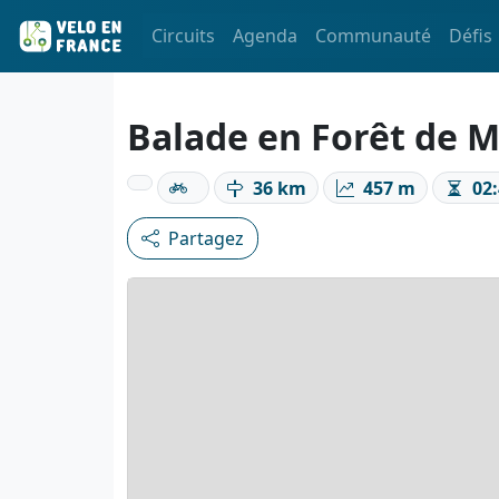
Circuits
Agenda
Communauté
Défis
Balade en Forêt de M
36 km
457 m
02:
Partagez