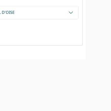
L D'OISE
Nos sites
letter
ffvelo.fr
boutique.ffvelo.fr
cyclotourisme-mag.com
ensembleavelo.ffvelo.fr