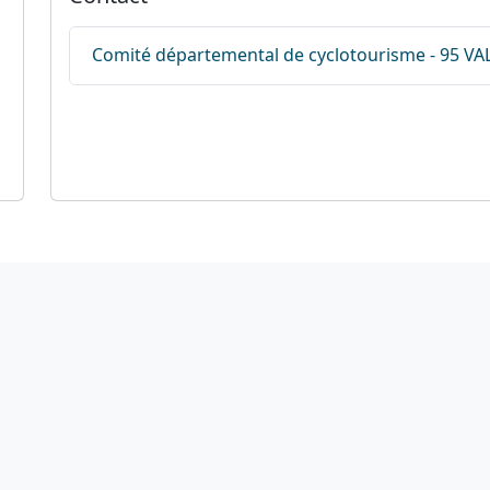
Comité départemental de cyclotourisme - 95 VA
Liens utiles
Nous suivre
otation des circuits
S'abonner à la news
hercher sur le site
Facebook
Nous contacter
Twitter
Mentions légales
Instagram
Plan du site
Youtube