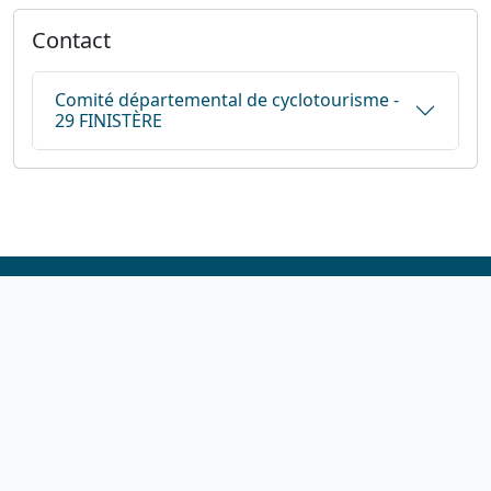
Contact
Comité départemental de cyclotourisme -
29 FINISTÈRE
1923-2026
© Fédération française de cyclotourisme
Liens utiles
Cotation des circuits