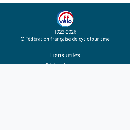
1923-2026
© Fédération française de cyclotourisme
Liens utiles
Cotation des circuits
Chercher sur le site
Nous contacter
Mentions légales
Plan du site
Nous suivre
S'abonner à la newsletter
Facebook
Twitter