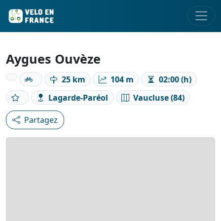
Aygues Ouvèze
25 km
104 m
02:00 (h)
Lagarde-Paréol
Vaucluse (84)
Partagez