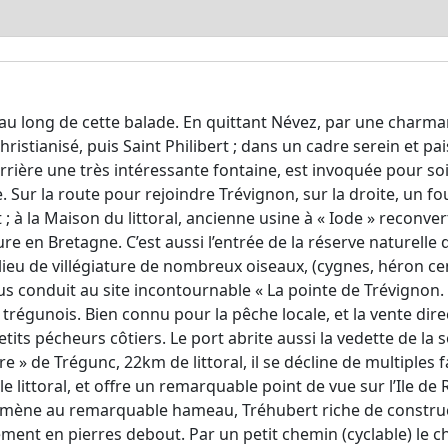
 au long de cette balade. En quittant Névez, par une charma
istianisé, puis Saint Philibert ; dans un cadre serein et pais
’arrière une très intéressante fontaine, est invoquée pour 
te. Sur la route pour rejoindre Trévignon, sur la droite, un f
t ; à la Maison du littoral, ancienne usine à « Iode » reconve
re en Bretagne. C’est aussi l’entrée de la réserve naturelle
n lieu de villégiature de nombreux oiseaux, (cygnes, héron 
us conduit au site incontournable « La pointe de Trévignon
u trégunois. Bien connu pour la pêche locale, et la vente dir
petits pécheurs côtiers. Le port abrite aussi la vedette de la
 » de Trégunc, 22km de littoral, il se décline de multiples 
 littoral, et offre un remarquable point de vue sur l’Ile de R
amène au remarquable hameau, Tréhubert riche de construct
ment en pierres debout. Par un petit chemin (cyclable) le c