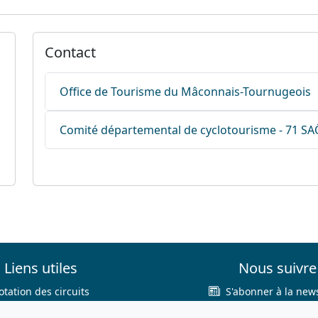
Contact
Office de Tourisme du Mâconnais-Tournugeois
Comité départemental de cyclotourisme - 71 S
Liens utiles
Nous suivre
otation des circuits
S'abonner à la news
hercher sur le site
Facebook