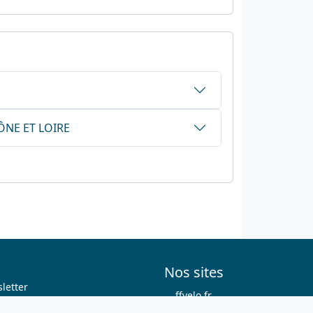
AÔNE ET LOIRE
Nos sites
letter
ffvelo.fr
boutique.ffvelo.fr