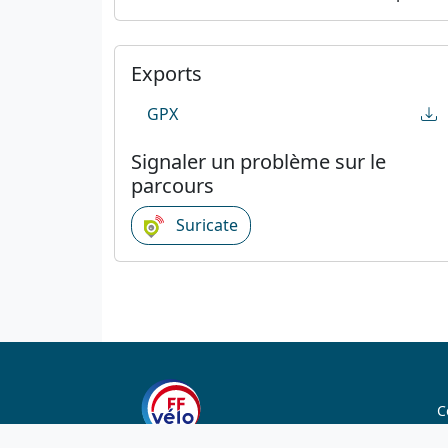
Exports
GPX
Signaler un problème sur le
parcours
Suricate
C
C