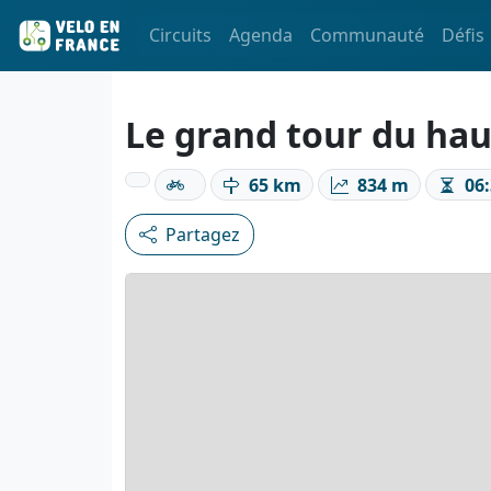
Circuits
Agenda
Communauté
Défis
Le grand tour du ha
65 km
834 m
06:
Partagez