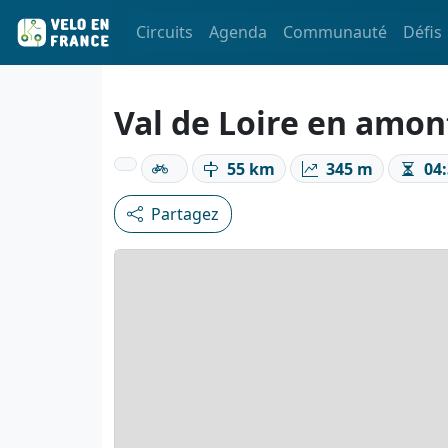
Circuits
Agenda
Communauté
Défis
Val de Loire en amon
55 km
345 m
04:
Partagez