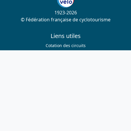
1923-2026
© Fédération française de cyclotourisme
Liens utiles
Cotation des circuits
Chercher sur le site
Nous contacter
Mentions légales
Plan du site
Nous suivre
S'abonner à la newsletter
Facebook
Twitter
Instagram
Youtube