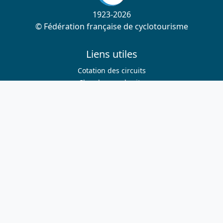
1923-2026
© Fédération française de cyclotourisme
Liens utiles
Cotation des circuits
Chercher sur le site
Nous contacter
Mentions légales
Plan du site
Nous suivre
S'abonner à la newsletter
Facebook
Twitter
Instagram
Youtube
Nos sites