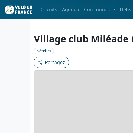
Circuits
Agenda
Communauté
Défis
Village club Miléade
3 étoiles
Partagez