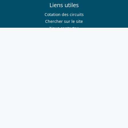
Liens utiles
Cotation des circuits
Chercher sur le site
Nous contacter
Mentions légales
Plan du site
Nous suivre
S'abonner à la newsletter
Facebook
Twitter
Instagram
Youtube
Nos sites
ffvelo.fr
boutique.ffvelo.fr
cyclotourisme-mag.com