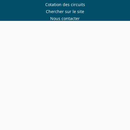
Cotation des circuits
Chercher sur le site
Nous contacter
Mentions légales
Plan du site
Nous suivre
S'abonner à la newsletter
Facebook
Twitter
Instagram
Youtube
Nos sites
ffvelo.fr
boutique.ffvelo.fr
cyclotourisme-mag.com
ensembleavelo.ffvelo.fr