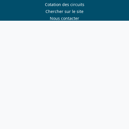
Cotation des circuits
Chercher sur le site
Nous contacter
Mentions légales
Plan du site
Nous suivre
S'abonner à la newsletter
Facebook
Twitter
Instagram
Youtube
Nos sites
ffvelo.fr
boutique.ffvelo.fr
cyclotourisme-mag.com
ensembleavelo.ffvelo.fr