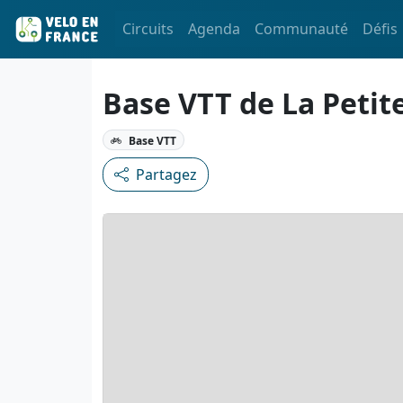
Circuits
Agenda
Communauté
Défis
Base VTT de La Petit
Base VTT
Partagez