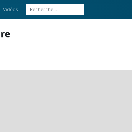
Vidéos
ire