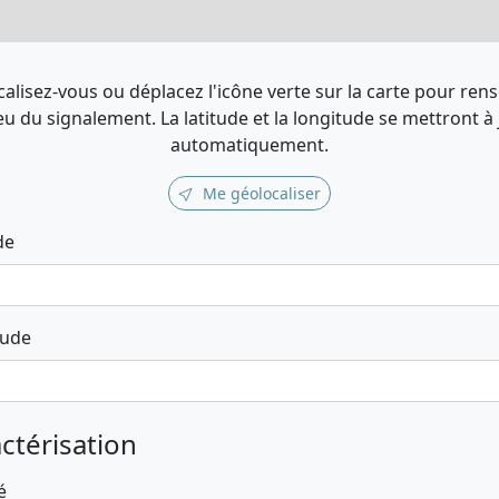
alisez-vous ou déplacez l'icône verte sur la carte pour ren
ieu du signalement. La latitude et la longitude se mettront à
automatiquement.
Me géolocaliser
de
tude
ctérisation
é