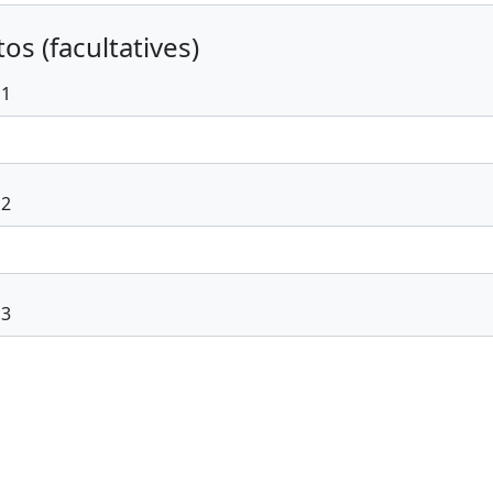
os (facultatives)
 1
 2
 3
voyer