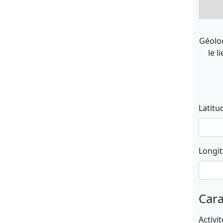
Géoloc
le l
Latitu
Longi
Cara
Activit