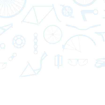
Liens utiles
Nous suivre
otation des circuits
S'abonner à la news
hercher sur le site
Facebook
Nous contacter
Twitter