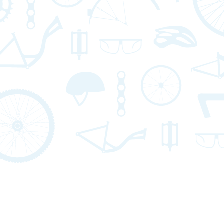
C
C
1923-2026